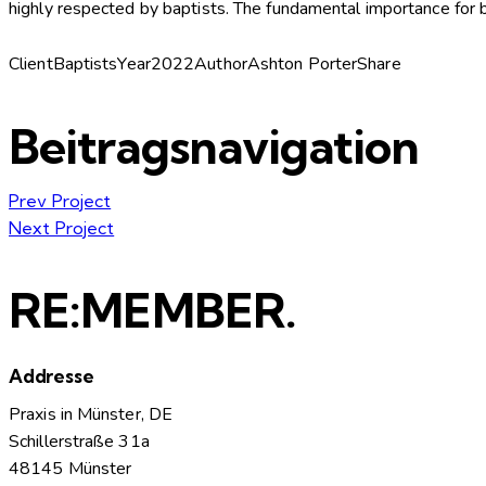
highly respected by baptists. The fundamental importance for bap
Client
Baptists
Year
2022
Author
Ashton Porter
Share
Beitragsnavigation
Prev Project
Next Project
RE:MEMBER.
Addresse
Praxis in Münster, DE
Schillerstraße 31a
48145 Münster