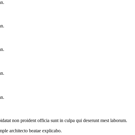
an.
an.
an.
an.
an.
idatat non proident officia sunt in culpa qui deserunt mest laborum.
ample
architecto beatae explicabo.