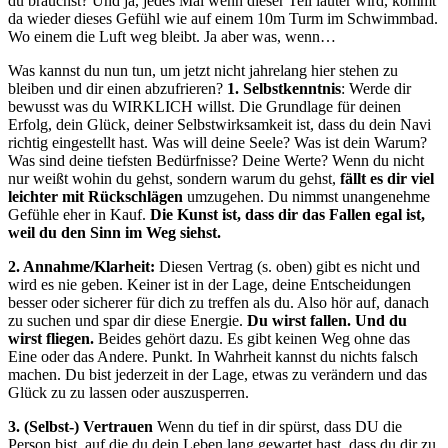
du brauchst? Und ja, jedes Mal wenn dieser Teil lauter wird, kommt
da wieder dieses Gefühl wie auf einem 10m Turm im Schwimmbad.
Wo einem die Luft weg bleibt. Ja aber was, wenn…
Was kannst du nun tun, um jetzt nicht jahrelang hier stehen zu
bleiben und dir einen abzufrieren?
1. Selbstkenntnis
: Werde dir
bewusst was du WIRKLICH willst. Die Grundlage für deinen
Erfolg, dein Glück, deiner Selbstwirksamkeit ist, dass du dein Navi
richtig eingestellt hast. Was will deine Seele? Was ist dein Warum?
Was sind deine tiefsten Bedürfnisse? Deine Werte? Wenn du nicht
nur weißt wohin du gehst, sondern warum du gehst,
fällt es dir viel
leichter mit Rückschlägen
umzugehen. Du nimmst unangenehme
Gefühle eher in Kauf.
Die Kunst ist, dass dir das Fallen egal ist,
weil du den Sinn im Weg siehst.
2. Annahme/Klarheit:
Diesen Vertrag (s. oben) gibt es nicht und
wird es nie geben. Keiner ist in der Lage, deine Entscheidungen
besser oder sicherer für dich zu treffen als du. Also hör auf, danach
zu suchen und spar dir diese Energie.
Du wirst fallen. Und du
wirst fliegen.
Beides gehört dazu. Es gibt keinen Weg ohne das
Eine oder das Andere. Punkt. In Wahrheit kannst du nichts falsch
machen. Du bist jederzeit in der Lage, etwas zu verändern und das
Glück zu zu lassen oder auszusperren.
3. (Selbst-) Vertrauen
Wenn du tief in dir spürst, dass DU die
Person bist, auf die du dein Leben lang gewartet hast, dass du dir zu