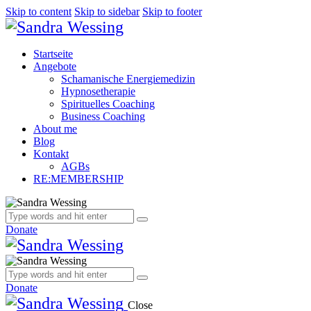
Skip to content
Skip to sidebar
Skip to footer
Startseite
Angebote
Schamanische Energiemedizin
Hypnosetherapie
Spirituelles Coaching
Business Coaching
About me
Blog
Kontakt
AGBs
RE:MEMBERSHIP
Donate
Donate
Close