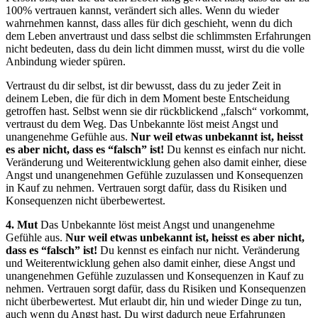
100% vertrauen kannst, verändert sich alles. Wenn du wieder
wahrnehmen kannst, dass alles für dich geschieht, wenn du dich
dem Leben anvertraust und dass selbst die schlimmsten Erfahrungen
nicht bedeuten, dass du dein licht dimmen musst, wirst du die volle
Anbindung wieder spüren.
Vertraust du dir selbst, ist dir bewusst, dass du zu jeder Zeit in
deinem Leben, die für dich in dem Moment beste Entscheidung
getroffen hast. Selbst wenn sie dir rückblickend „falsch“ vorkommt,
vertraust du dem Weg. Das Unbekannte löst meist Angst und
unangenehme Gefühle aus.
Nur weil etwas unbekannt ist, heisst
es aber nicht, dass es “falsch” ist!
Du kennst es einfach nur nicht.
Veränderung und Weiterentwicklung gehen also damit einher, diese
Angst und unangenehmen Gefühle zuzulassen und Konsequenzen
in Kauf zu nehmen. Vertrauen sorgt dafür, dass du Risiken und
Konsequenzen nicht überbewertest.
4. Mut
Das Unbekannte löst meist Angst und unangenehme
Gefühle aus.
Nur weil etwas unbekannt ist, heisst es aber nicht,
dass es “falsch” ist!
Du kennst es einfach nur nicht. Veränderung
und Weiterentwicklung gehen also damit einher, diese Angst und
unangenehmen Gefühle zuzulassen und Konsequenzen in Kauf zu
nehmen. Vertrauen sorgt dafür, dass du Risiken und Konsequenzen
nicht überbewertest. Mut erlaubt dir, hin und wieder Dinge zu tun,
auch wenn du Angst hast. Du wirst dadurch neue Erfahrungen