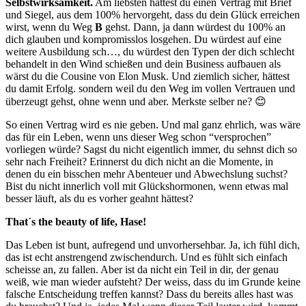
Selbstwirksamkeit.
Am liebsten hättest du einen Vertrag mit Brief
und Siegel, aus dem 100% hervorgeht, dass du dein Glück erreichen
wirst, wenn du Weg
B
gehst. Dann, ja dann würdest du 100% an
dich glauben und kompromisslos losgehen. Du würdest auf eine
weitere Ausbildung sch…, du würdest den Typen der dich schlecht
behandelt in den Wind schießen und dein Business aufbauen als
wärst du die Cousine von Elon Musk. Und ziemlich sicher, hättest
du damit Erfolg. sondern weil du den Weg im vollen Vertrauen und
überzeugt gehst, ohne wenn und aber. Merkste selber ne? 😊
So einen Vertrag wird es nie geben. Und mal ganz ehrlich, was wäre
das für ein Leben, wenn uns dieser Weg schon “versprochen”
vorliegen würde? Sagst du nicht eigentlich immer, du sehnst dich so
sehr nach Freiheit? Erinnerst du dich nicht an die Momente, in
denen du ein bisschen mehr Abenteuer und Abwechslung suchst?
Bist du nicht innerlich voll mit Glückshormonen, wenn etwas mal
besser läuft, als du es vorher geahnt hättest?
That´s the beauty of life, Hase!
Das Leben ist bunt, aufregend und unvorhersehbar. Ja, ich fühl dich,
das ist echt anstrengend zwischendurch. Und es fühlt sich einfach
scheisse an, zu fallen. Aber ist da nicht ein Teil in dir, der genau
weiß, wie man wieder aufsteht? Der weiss, dass du im Grunde keine
falsche Entscheidung treffen kannst? Dass du bereits alles hast was