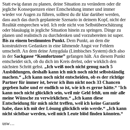
Statt ewig daran zu planen, deine Situation zu verändern oder dir
jegliche Konsequenzen einer Entscheidung immer und immer
wieder vor Augen zu führen, solltest du dir klar darüber werden,
dass auch das durch geplanteste Szenario in deinem Kopf, nicht der
Realität entsprechen wird. Ich rede nicht von Selbstüberschätzung
oder blauäugig in jegliche Situation hinein zu springen. Dinge zu
planen und realistisch zu durchdenken und vorzubereiten ist super.
Bis zu einem bestimmten Punkt.
Dem Punkt, an dem die
konstruktiven Gedanken in eine lähmende Angst vor Fehlern
umscheift. An dem deine Amygdala (Limbisches System) dich also
in der
Sackgasse “Komfortzone”
gefangen hält. An diesem Punkt
entscheidet sich, ob du dich im Kreis drehst, oder wirklich den
nächsten Schritt gehst.
„Ich weiß noch nicht genug nach 5
Ausbildungen, deshalb kann ich mich noch nicht selbstständig
machen.“
„Ich kann noch nicht entscheiden, ob es der richtige
Partner für immer ist, bevor ich ihm nicht noch 33 Chancen
gegeben habe und er endlich so ist, wie ich es gerne hätte.“
“
Ich
kann noch nicht glücklich sein, weil mir Geld fehlt, um mir alle
meine Wünsche zu verwirklichen.“
„Ich kann diese
Entscheidung für mich nicht treffen, weil ich keine Garantie
habe, dass ich mit der Lösung glücklich sein werde.“
„Ich kann
nicht sichtbar werden, weil mich Leute blöd finden könnten.“
usw…