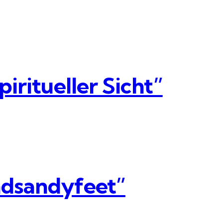
iritueller Sicht”
ndsandyfeet”