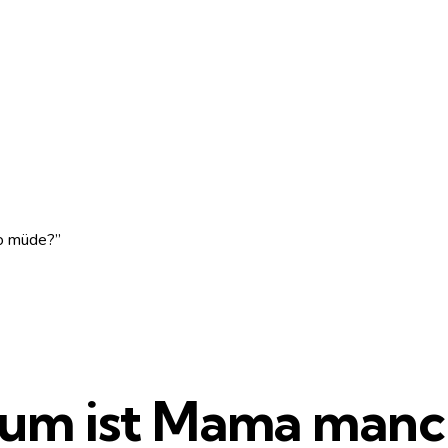
o müde?”
um ist Mama manc